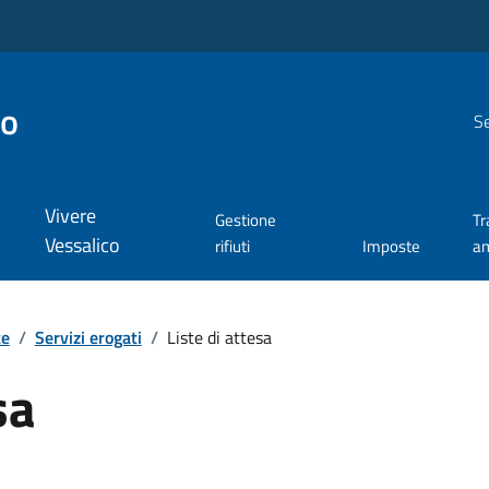
co
Se
Vivere
Gestione
Tr
Vessalico
rifiuti
Imposte
am
te
/
Servizi erogati
/
Liste di attesa
sa