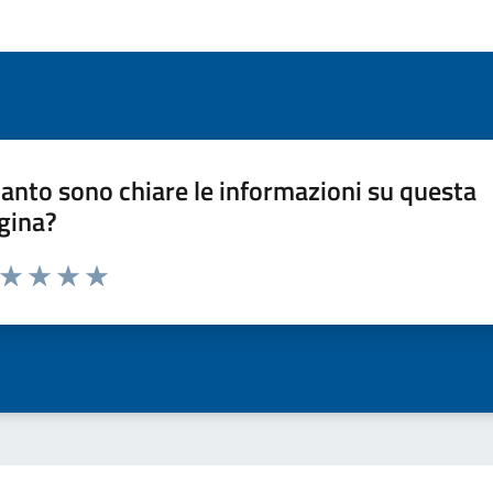
anto sono chiare le informazioni su questa
gina?
a da 1 a 5 stelle la pagina
ta 1 stelle su 5
Valuta 2 stelle su 5
Valuta 3 stelle su 5
Valuta 4 stelle su 5
Valuta 5 stelle su 5