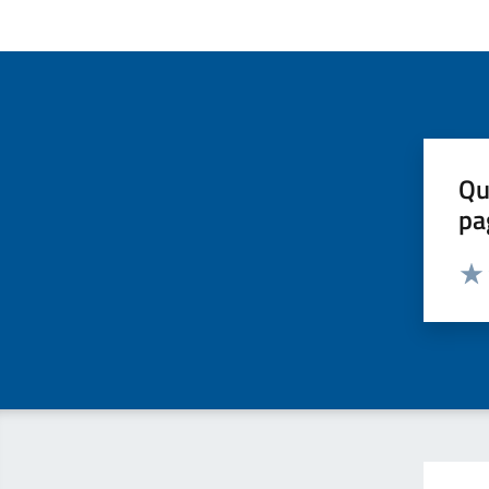
Qu
pa
Valut
Valu