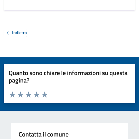
Indietro
Quanto sono chiare le informazioni su questa
pagina?
Valuta da 1 a 5 stelle la pagina
Valuta 1 stelle su 5
Valuta 2 stelle su 5
Valuta 3 stelle su 5
Valuta 4 stelle su 5
Valuta 5 stelle su 5
Contatta il comune