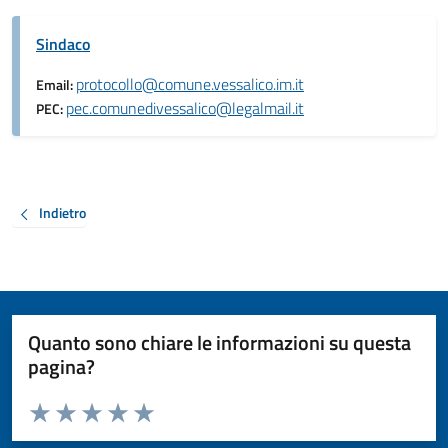
Sindaco
protocollo@comune.vessalico.im.it
Email:
pec.comunedivessalico@legalmail.it
PEC:
Indietro
Quanto sono chiare le informazioni su questa
pagina?
Valuta da 1 a 5 stelle la pagina
Valuta 1 stelle su 5
Valuta 2 stelle su 5
Valuta 3 stelle su 5
Valuta 4 stelle su 5
Valuta 5 stelle su 5