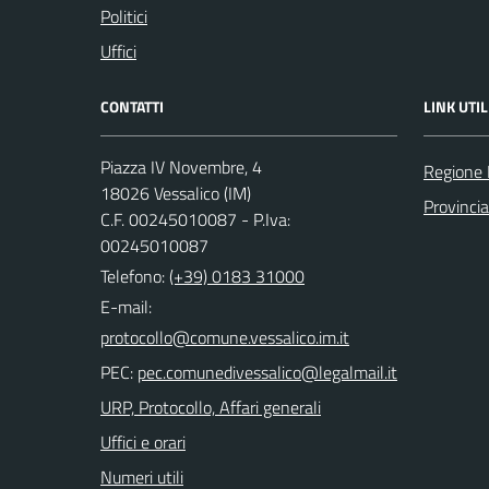
Politici
Uffici
CONTATTI
LINK UTIL
Piazza IV Novembre, 4
Regione 
18026 Vessalico (IM)
Provincia
C.F. 00245010087 - P.Iva:
00245010087
Telefono:
(+39) 0183 31000
E-mail:
PEC:
URP, Protocollo, Affari generali
Uffici e orari
Numeri utili