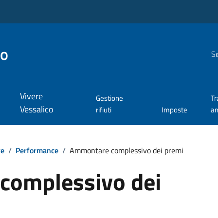
co
Se
Vivere
Gestione
Tr
Vessalico
rifiuti
Imposte
am
te
/
Performance
/
Ammontare complessivo dei premi
complessivo dei