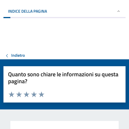
INDICE DELLA PAGINA
Indietro
Quanto sono chiare le informazioni su questa
pagina?
Valuta da 1 a 5 stelle la pagina
Valuta 1 stelle su 5
Valuta 2 stelle su 5
Valuta 3 stelle su 5
Valuta 4 stelle su 5
Valuta 5 stelle su 5