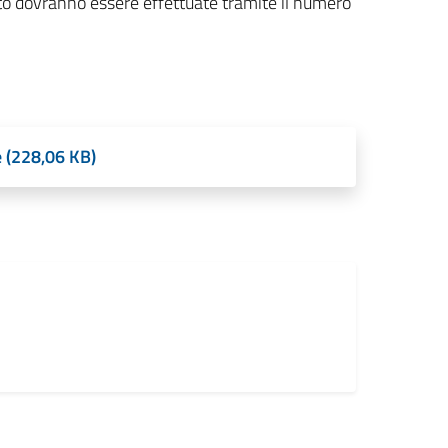
vento dovranno essere effettuate tramite il numero
 (228,06 KB)