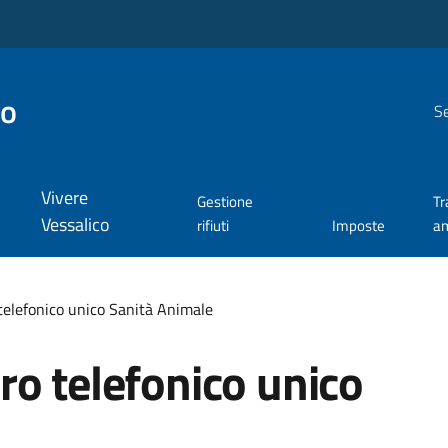
co
Se
Vivere
Gestione
Tr
Vessalico
rifiuti
Imposte
am
elefonico unico Sanità Animale
o telefonico unico