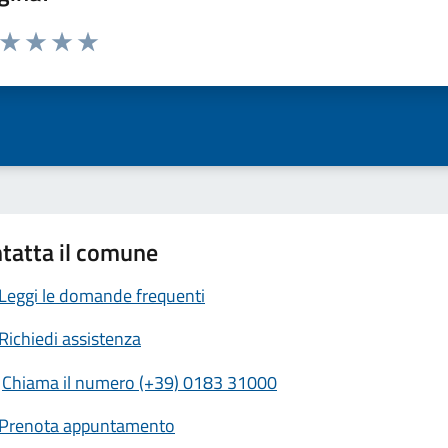
a da 1 a 5 stelle la pagina
ta 1 stelle su 5
Valuta 2 stelle su 5
Valuta 3 stelle su 5
Valuta 4 stelle su 5
Valuta 5 stelle su 5
tatta il comune
Leggi le domande frequenti
Richiedi assistenza
Chiama il numero (+39) 0183 31000
Prenota appuntamento