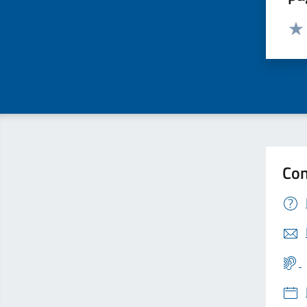
Valut
Valu
Con