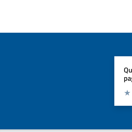
Qu
pa
Valut
Valu