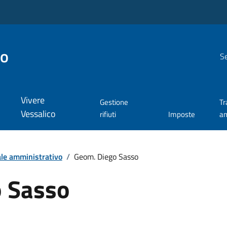
co
Se
Vivere
Gestione
Tr
Vessalico
rifiuti
Imposte
am
le amministrativo
/
Geom. Diego Sasso
 Sasso