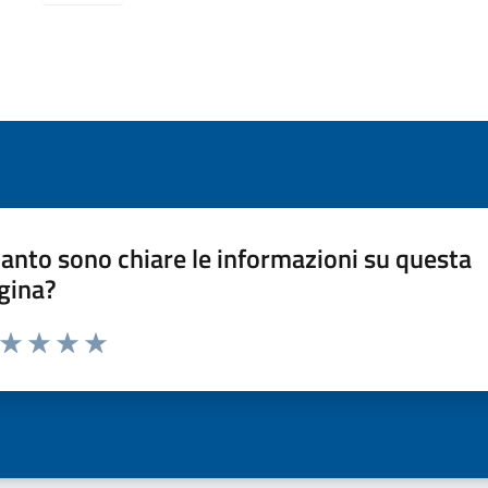
anto sono chiare le informazioni su questa
gina?
a da 1 a 5 stelle la pagina
ta 1 stelle su 5
Valuta 2 stelle su 5
Valuta 3 stelle su 5
Valuta 4 stelle su 5
Valuta 5 stelle su 5