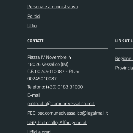
Personale amministrativo
Politici
Uffici
CONTATTI
LINK UTIL
Piazza IV Novembre, 4
Regione 
18026 Vessalico (IM)
Provincia
C.F. 00245010087 - P.Iva:
00245010087
Telefono:
(+39) 0183 31000
E-mail:
PEC:
URP, Protocollo, Affari generali
Uffici e orari