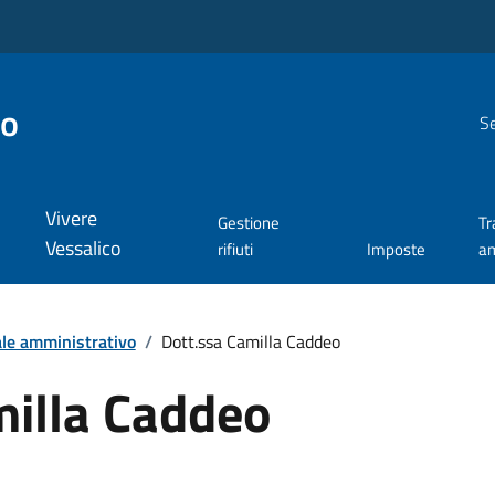
co
Se
Vivere
Gestione
Tr
Vessalico
rifiuti
Imposte
am
le amministrativo
/
Dott.ssa Camilla Caddeo
milla Caddeo