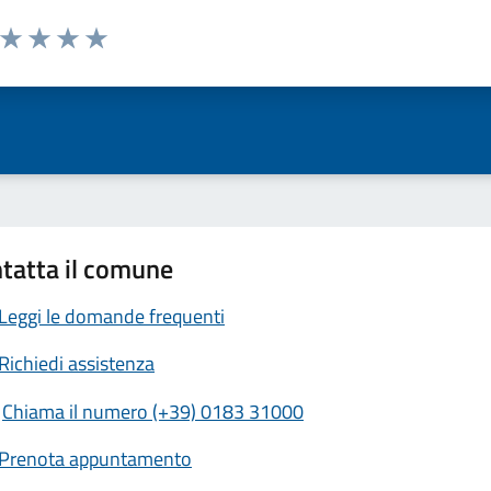
a da 1 a 5 stelle la pagina
ta 1 stelle su 5
Valuta 2 stelle su 5
Valuta 3 stelle su 5
Valuta 4 stelle su 5
Valuta 5 stelle su 5
tatta il comune
Leggi le domande frequenti
Richiedi assistenza
Chiama il numero (+39) 0183 31000
Prenota appuntamento