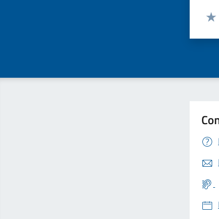
Valut
Valu
Con